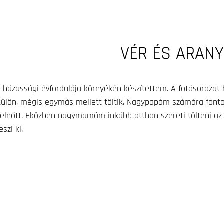
VÉR ÉS ARANY
házassági évfordulója környékén készítettem. A fotósorozat
 külön, mégis egymás mellett töltik. Nagypapám számára fon
felnőtt. Eközben nagymamám inkább otthon szereti tölteni az
szi ki.