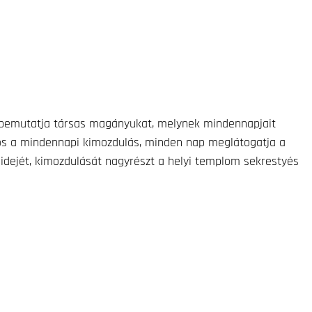
 bemutatja társas magányukat, melynek mindennapjait
tos a mindennapi kimozdulás, minden nap meglátogatja a
 idejét, kimozdulását nagyrészt a helyi templom sekrestyés