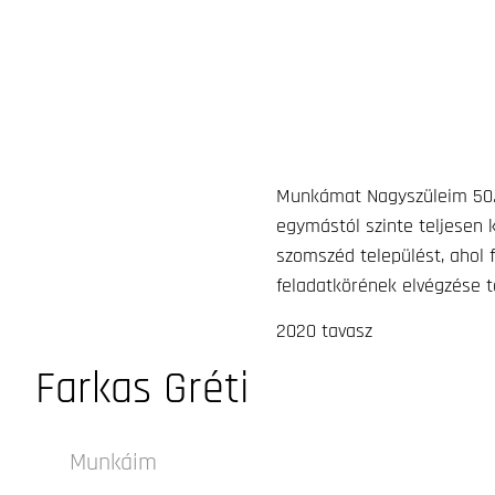
Munkámat Nagyszüleim 50. 
egymástól szinte teljesen
szomszéd települést, ahol 
feladatkörének elvégzése te
2020 tavasz
Farkas Gréti
Munkáim